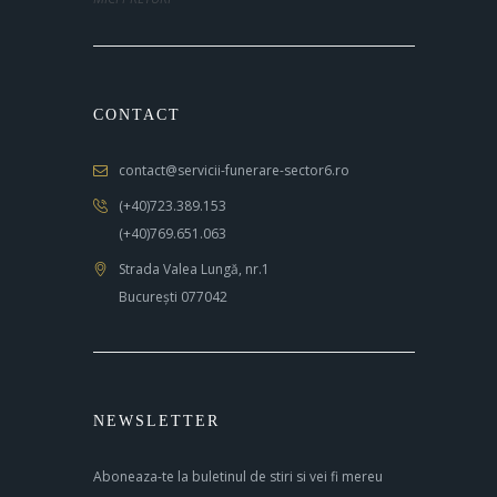
CONTACT
contact@servicii-funerare-sector6.ro
(+40)723.389.153
(+40)769.651.063
Strada Valea Lungă, nr.1
București 077042
NEWSLETTER
Aboneaza-te la buletinul de stiri si vei fi mereu